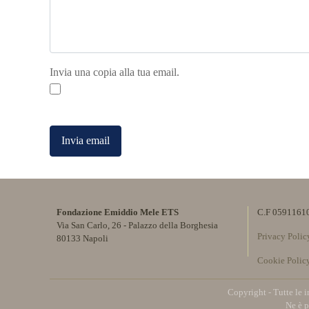
Invia una copia alla tua email.
Captcha
*
Invia email
Fondazione Emiddio Mele ETS
C.F 0591161
Via San Carlo, 26 - Palazzo della Borghesia
Privacy Polic
80133 Napoli
Cookie Polic
Copyright - Tutte le 
Ne è p