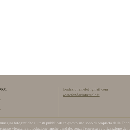
0631
fondazionemele@gmail.com
www.fondazionemele.it
y
y
immagini fotografiche e i testi pubblicati in questo sito sono di proprietà della Fo
ertanto vietata la riproduzione, anche parziale, senza l'espressa autorizzazione del t