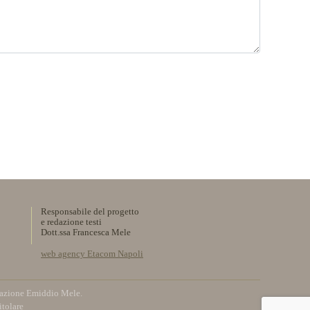
Responsabile del progetto
e redazione testi
Dott.ssa Francesca Mele
web agency Etacom Napoli
ndazione Emiddio Mele.
itolare